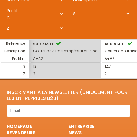
Profil
S
n.
Z
Référence
900.513.11
800.513.11
Description
Coffret de 3 fraises spécial cuisine
Coffret de 3 frais
Profil n.
A+A2
A+A2
S
12
12.7
Z
2
2
INSCRIVANT À LA NEWSLETTER (UNIQUEMENT POUR
LES ENTREPRISES B2B)
HOMEPAGE
ENTREPRISE
REVENDEURS
NEWS