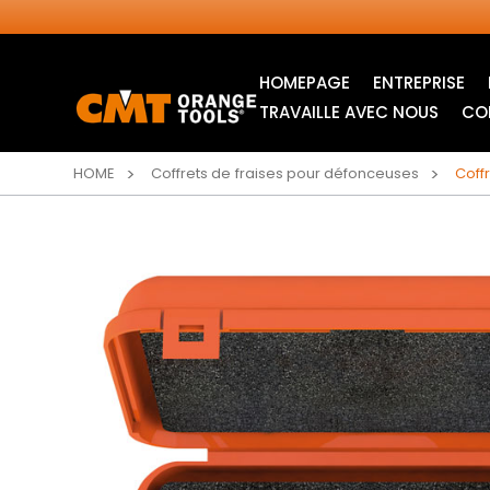
HOMEPAGE
ENTREPRISE
TRAVAILLE AVEC NOUS
CO
HOME
Coffrets de fraises pour défonceuses
Coff
LAMES CIRCULAIRES
LAMES POUR SCIE
INDUSTRIELLES
SAUTEUSE