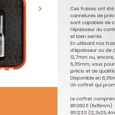
Ces fraises ont ét
cannelures de préci
sont capables de s
l’épaisseur du cont
et bien serrés.
En utilisant nos f
d’épaisseur ou de 
PLAQUETTES
COFFRETS DE
12,7mm ou, encore
RÉVERSIBLES ET
FRAISES POUR
6,35mm, vous pourre
PORTE-OUTILS
DÉFONCEUSES
précis et de qualité
Disponible en 6,3
Un coffret qui prom
Le coffret compren
811.060.11 (6x16mm)
811.123.11 (12,3x25,