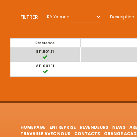
FILTRER
Référence
Description
Référence
811.501.11
811.001.11
HOMEPAGE
ENTREPRISE
REVENDEURS
NEWS
AR
TRAVAILLE AVEC NOUS
CONTACTS
ORANGE ACAD