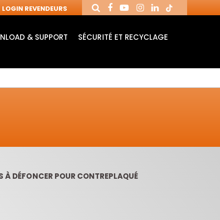
LOGIN REVENDEURS
NLOAD & SUPPORT
SÉCURITÉ ET RECYCLAGE
ES À DÉFONCER POUR CONTREPLAQUÉ
MANDRINS ET
FRAISES AVEC
MÈ
FRAISES POUR
PLAQUETTES
MO
MACHINES CNC
RÉVERSIBLES