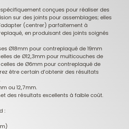
é spécifiquement conçues pour réaliser des
sion sur des joints pour assemblages; elles
’adapter (centrer) parfaitement à
replaqué, en produisant des joints soignés
raises Ø18mm pour contreplaqué de 19mm
celles de Ø12,3mm pour multicouches de
FRAISES POUR
MÈCHES POUR
MÈCHE
, celles de Ø6mm pour contreplaqué de
DÉFONCEUSES
PERCEUSES
z être certain d’obtenir des résultats
CONTRACTOR
.
5mm ou 12,7mm.
et des résultats excellents à faible coût.
d :
4mm)