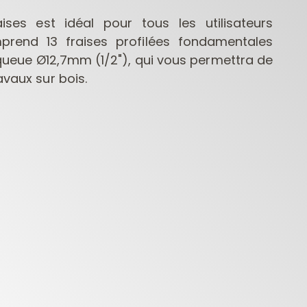
ises est idéal pour tous les utilisateurs
rend 13 fraises profilées fondamentales
ueue Ø12,7mm (1/2"), qui vous permettra de
avaux sur bois.
FRAISES POUR
MÈCHES POUR
MÈCHE
DÉFONCEUSES
PERCEUSES
CONTRACTOR