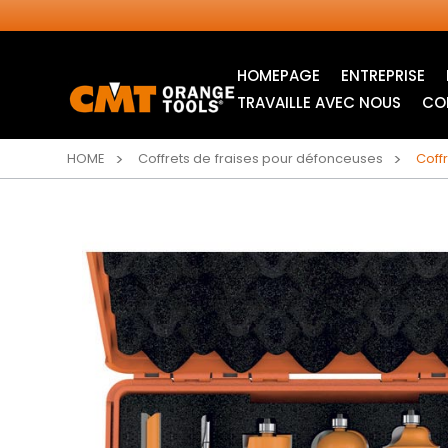
HOMEPAGE
ENTREPRISE
TRAVAILLE AVEC NOUS
CO
HOME
Coffrets de fraises pour défonceuses
Coffr
LAMES CIRCULAIRES
LAMES POUR SCIE
INDUSTRIELLES
SAUTEUSE