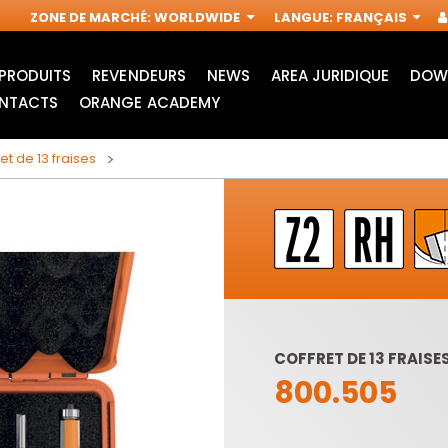
ZONE DE MARCHÉ
:
WORLDWIDE
LANGUE
:
FRANÇAIS
PRODUITS
REVENDEURS
NEWS
AREA JURIDIQUE
DOW
NTACTS
ORANGE ACADEMY
et de 13 fraises
COFFRET DE 13 FRAISE
800.505
ACCESSOIRES POUR
FRAISES
OUTILS
INDUSTRIELLES POUR
MULTIFONCTIONS
DÉFONCEUSES