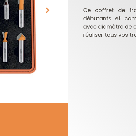
Ce coffret de fra
débutants et comp
avec diamètre de q
réaliser tous vos tr
PLAQUETTES
COFFRETS DE
RÉVERSIBLES ET
FRAISES POUR
PORTE-OUTILS
DÉFONCEUSES