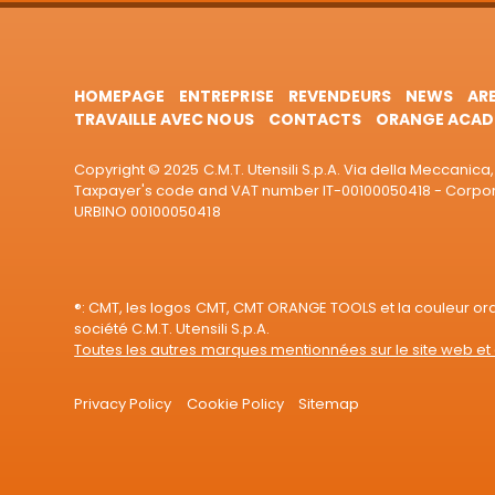
HOMEPAGE
ENTREPRISE
REVENDEURS
NEWS
AR
TRAVAILLE AVEC NOUS
CONTACTS
ORANGE ACAD
Copyright © 2025 C.M.T. Utensili S.p.A. Via della Meccanica, 
Taxpayer's code and VAT number IT-00100050418 - Corporat
URBINO 00100050418
®: CMT, les logos CMT, CMT ORANGE TOOLS et la couleur o
société C.M.T. Utensili S.p.A.
Toutes les autres marques mentionnées sur le site web et 
Privacy Policy
Cookie Policy
Sitemap