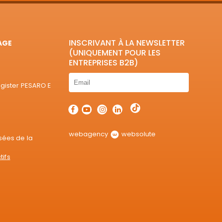
INSCRIVANT À LA NEWSLETTER
AGE
(UNIQUEMENT POUR LES
ENTREPRISES B2B)
egister PESARO E
webagency
websolute
sées de la
tifs