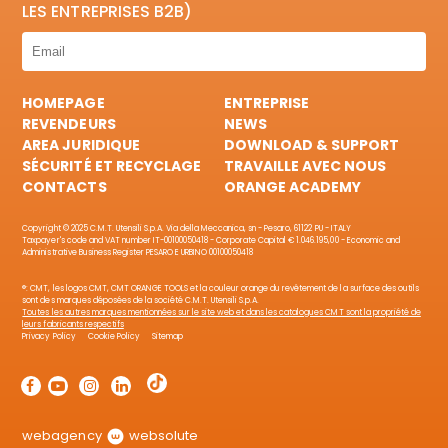
LES ENTREPRISES B2B)
HOMEPAGE
ENTREPRISE
REVENDEURS
NEWS
AREA JURIDIQUE
DOWNLOAD & SUPPORT
SÉCURITÉ ET RECYCLAGE
TRAVAILLE AVEC NOUS
CONTACTS
ORANGE ACADEMY
Copyright © 2025 C.M.T. Utensili S.p.A. Via della Meccanica, sn - Pesaro, 61122 PU - ITALY
Taxpayer's code and VAT number IT-00100050418 - Corporate Capital € 1.046.195,00 - Economic and
Administrative Business Register PESARO E URBINO 00100050418
®: CMT, les logos CMT, CMT ORANGE TOOLS et la couleur orange du revêtement de la surface des outils
sont des marques déposées de la société C.M.T. Utensili S.p.A.
Toutes les autres marques mentionnées sur le site web et dans les catalogues CMT sont la propriété de
leurs fabricants respectifs
Privacy Policy
Cookie Policy
Sitemap
webagency
websolute