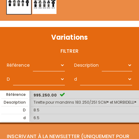
Variations
FILTRER
Référence
Description
D
d
Référence
995.250.00
Description
Tirette pour mandrins 183.250/251 SCM® et MORBIDELLI®
D
8.5
d
6.5
INSCRIVANT À LA NEWSLETTER (UNIQUEMENT POUR