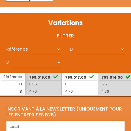
Variations
FILTRER
Référence
D
B
Référence
799.019.00
799.017.00
799.014.00
D
6.35
8
12.7
B
4.76
4.76
4.76
INSCRIVANT À LA NEWSLETTER (UNIQUEMENT POUR
LES ENTREPRISES B2B)