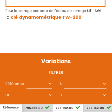
utiliser
Pour le serrage correcte de l'écrou de serrage
la
clé dynamométrique
TW-200
.
Variations
FILTRER
Référence
S
LB
B
Référence
796.122.00
796.142.00
796.162.00