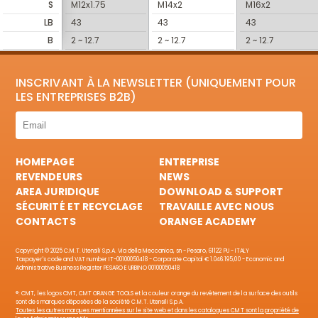
S
M12x1.75
M14x2
M16x2
LB
43
43
43
B
2 ~ 12.7
2 ~ 12.7
2 ~ 12.7
INSCRIVANT À LA NEWSLETTER (UNIQUEMENT POUR
LES ENTREPRISES B2B)
HOMEPAGE
ENTREPRISE
REVENDEURS
NEWS
AREA JURIDIQUE
DOWNLOAD & SUPPORT
SÉCURITÉ ET RECYCLAGE
TRAVAILLE AVEC NOUS
CONTACTS
ORANGE ACADEMY
Copyright © 2025 C.M.T. Utensili S.p.A. Via della Meccanica, sn - Pesaro, 61122 PU - ITALY
Taxpayer's code and VAT number IT-00100050418 - Corporate Capital € 1.046.195,00 - Economic and
Administrative Business Register PESARO E URBINO 00100050418
®: CMT, les logos CMT, CMT ORANGE TOOLS et la couleur orange du revêtement de la surface des outils
sont des marques déposées de la société C.M.T. Utensili S.p.A.
Toutes les autres marques mentionnées sur le site web et dans les catalogues CMT sont la propriété de