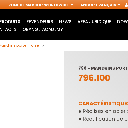
ZONE DE MARCHÉ
:
WORLDWIDE
LANGUE
:
FRANÇAIS
PRODUITS
REVENDEURS
NEWS
AREA JURIDIQUE
DOW
NTACTS
ORANGE ACADEMY
Mandrins porte-fraise
796 - MANDRINS PORT
796.100
CARACTÉRISTIQUES
●
Réalisés en acier
ACCESSOIRES POUR
FRAISES
OUTILS
INDUSTRIELLES POUR
●
Rectification de p
MULTIFONCTIONS
DÉFONCEUSES