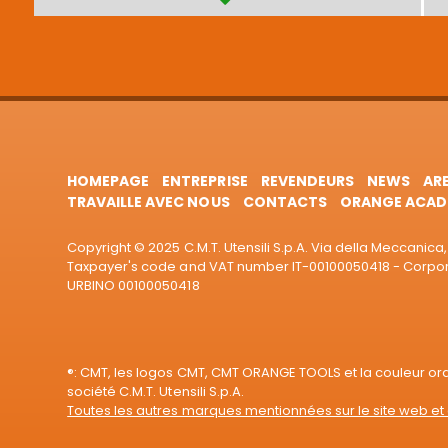
HOMEPAGE
ENTREPRISE
REVENDEURS
NEWS
AR
TRAVAILLE AVEC NOUS
CONTACTS
ORANGE ACAD
Copyright © 2025 C.M.T. Utensili S.p.A. Via della Meccanica, 
Taxpayer's code and VAT number IT-00100050418 - Corporat
URBINO 00100050418
®: CMT, les logos CMT, CMT ORANGE TOOLS et la couleur o
société C.M.T. Utensili S.p.A.
Toutes les autres marques mentionnées sur le site web et 