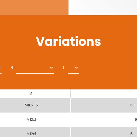
Variations
B
L
S
M10x1.5
6 -
M12x1
1
M12x1
6 -