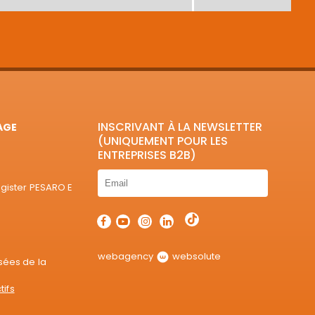
INSCRIVANT À LA NEWSLETTER
AGE
(UNIQUEMENT POUR LES
ENTREPRISES B2B)
egister PESARO E
webagency
websolute
sées de la
tifs