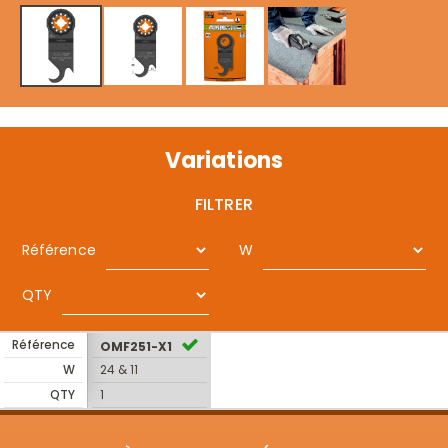
Variations
FILTRER
Référence
W
QTY
Référence
OMF251-X1
W
24 & 11
QTY
1