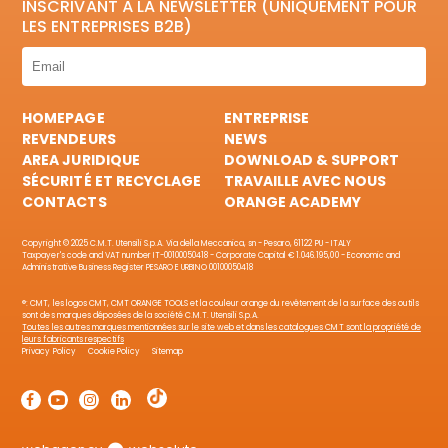
INSCRIVANT À LA NEWSLETTER (UNIQUEMENT POUR
LES ENTREPRISES B2B)
HOMEPAGE
ENTREPRISE
REVENDEURS
NEWS
AREA JURIDIQUE
DOWNLOAD & SUPPORT
SÉCURITÉ ET RECYCLAGE
TRAVAILLE AVEC NOUS
CONTACTS
ORANGE ACADEMY
Copyright © 2025 C.M.T. Utensili S.p.A. Via della Meccanica, sn - Pesaro, 61122 PU - ITALY
Taxpayer's code and VAT number IT-00100050418 - Corporate Capital € 1.046.195,00 - Economic and
Administrative Business Register PESARO E URBINO 00100050418
®: CMT, les logos CMT, CMT ORANGE TOOLS et la couleur orange du revêtement de la surface des outils
sont des marques déposées de la société C.M.T. Utensili S.p.A.
Toutes les autres marques mentionnées sur le site web et dans les catalogues CMT sont la propriété de
leurs fabricants respectifs
Privacy Policy
Cookie Policy
Sitemap