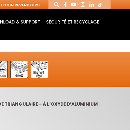
LOGIN REVENDEURS
NLOAD & SUPPORT
SÉCURITÉ ET RECYCLAGE
VE TRIANGULAIRE – À L’OXYDE D’ALUMINIUM
MANDRINS ET
FRAISES AVEC
MÈ
FRAISES POUR
PLAQUETTES
MO
MACHINES CNC
RÉVERSIBLES