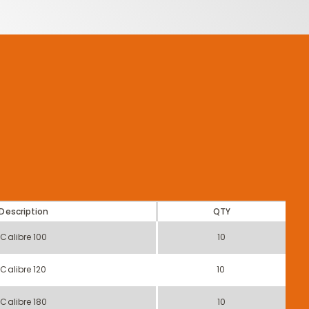
Description
QTY
Calibre 100
10
Calibre 120
10
Calibre 180
10