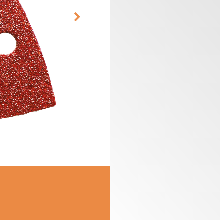
PLAQUETTES
COFFRETS DE
RÉVERSIBLES ET
FRAISES POUR
PORTE-OUTILS
DÉFONCEUSES