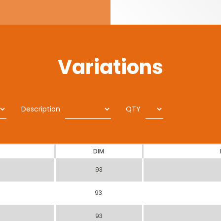
Variations
Description
QTY
DIM
93
93
93