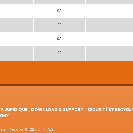
93
93
93
93
EA JURIDIQUE
DOWNLOAD & SUPPORT
SÉCURITÉ ET RECYCL
EMY
sn - Pesaro, 61122 PU - ITALY