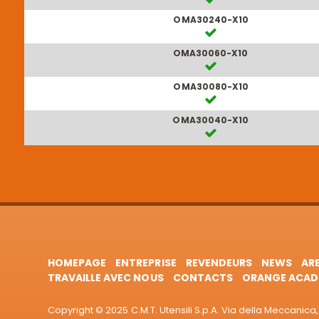
OMA30240-X10
OMA30060-X10
OMA30080-X10
OMA30040-X10
HOMEPAGE
ENTREPRISE
REVENDEURS
NEWS
AR
TRAVAILLE AVEC NOUS
CONTACTS
ORANGE ACAD
Copyright © 2025 C.M.T. Utensili S.p.A. Via della Meccanica, 