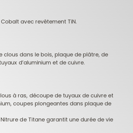
 Cobalt avec revêtement TiN.
 clous dans le bois, plaque de plâtre, de
 tuyaux d’aluminium et de cuivre.
FRAISES POUR
MÈCHES POUR
MÈCHE
DÉFONCEUSES
PERCEUSES
CONTRACTOR
ous à ras, découpe de tuyaux de cuivre et
inium, coupes plongeantes dans plaque de
Nitrure de Titane garantit une durée de vie