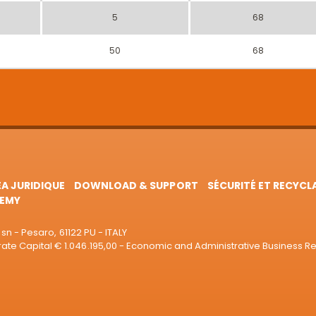
5
68
50
68
EA JURIDIQUE
DOWNLOAD & SUPPORT
SÉCURITÉ ET RECYCL
EMY
sn - Pesaro, 61122 PU - ITALY
e Capital € 1.046.195,00 - Economic and Administrative Business R