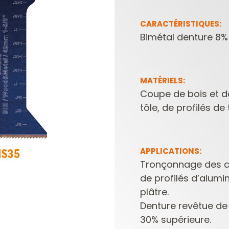
CARACTÉRISTIQUES:
Bimétal denture 8%
MATÉRIELS:
Coupe de bois et de
tôle, de profilés de
PLAQUETTES
COFFRETS DE
RÉVERSIBLES ET
FRAISES POUR
PORTE-OUTILS
DÉFONCEUSES
APPLICATIONS:
Tronçonnage des cl
de profilés d’alum
plâtre.
Denture revêtue de 
30% supérieure.