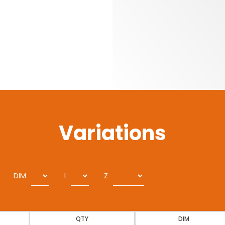
Variations
DIM
I
Z
QTY
DIM