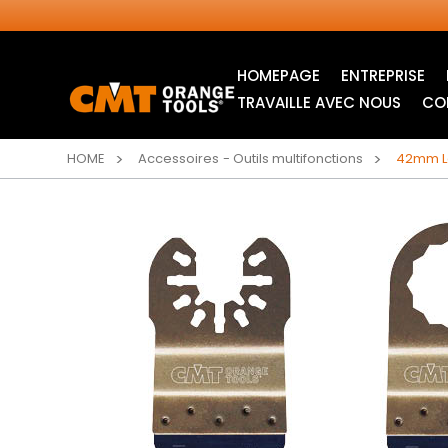
HOMEPAGE
ENTREPRISE
TRAVAILLE AVEC NOUS
CO
HOME
Accessoires - Outils multifonctions
42mm La
LAMES CIRCULAIRES
LAMES POUR SCIE
INDUSTRIELLES
SAUTEUSE