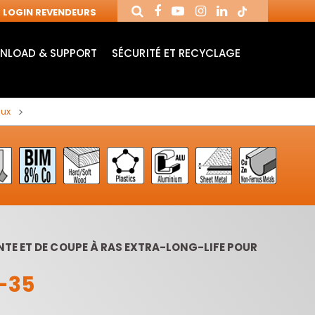
LOGIN REVENDEURS
NLOAD & SUPPORT
SÉCURITÉ ET RECYCLAGE
aux
E ET DE COUPE À RAS EXTRA-LONG-LIFE POUR
MANDRINS ET
FRAISES AVEC
MÈ
-35
FRAISES POUR
PLAQUETTES
MO
MACHINES CNC
RÉVERSIBLES