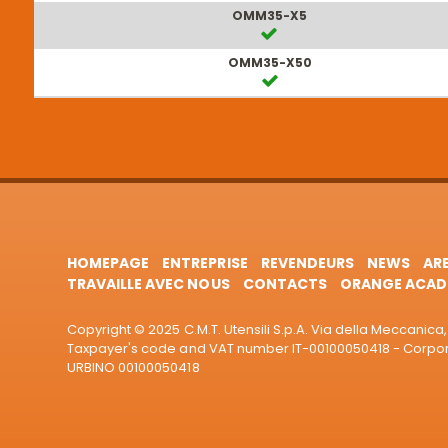
OMM35-X5
OMM35-X50
HOMEPAGE
ENTREPRISE
REVENDEURS
NEWS
AR
TRAVAILLE AVEC NOUS
CONTACTS
ORANGE ACAD
Copyright © 2025 C.M.T. Utensili S.p.A. Via della Meccanica, 
Taxpayer's code and VAT number IT-00100050418 - Corporat
URBINO 00100050418