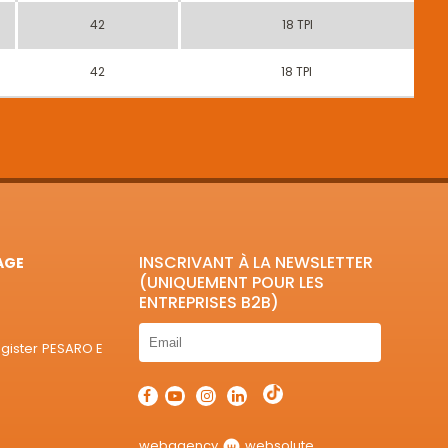
42
18 TPI
42
18 TPI
INSCRIVANT À LA NEWSLETTER
AGE
(UNIQUEMENT POUR LES
ENTREPRISES B2B)
egister PESARO E
webagency
websolute