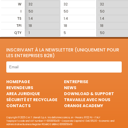
W
32
32
32
I
50
50
50
TS
1.4
1.4
1.4
TPI
18
18
18
QTY
1
5
50
INSCRIVANT À LA NEWSLETTER (UNIQUEMENT POUR
LES ENTREPRISES B2B)
HOMEPAGE
ENTREPRISE
REVENDEURS
NEWS
AREA JURIDIQUE
DOWNLOAD & SUPPORT
SÉCURITÉ ET RECYCLAGE
TRAVAILLE AVEC NOUS
CONTACTS
ORANGE ACADEMY
Copyright © 2025 C.M.T. Utensili S.p.A. Via della Meccanica, sn - Pesaro, 61122 PU - ITALY
Taxpayer's code and VAT number IT-00100050418 - Corporate Capital € 1.046.195,00 - Economic and
Administrative Business Register PESARO E URBINO 00100050418