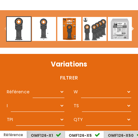
Variations
FILTRER
Référence
W
I
TS
TPI
QTY
Référence
OMF126-X1
OMF126-X5
OMF126-X50