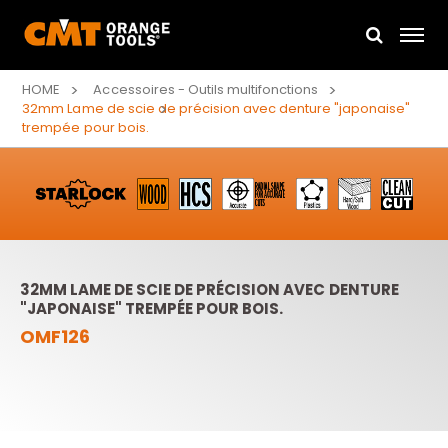
HOME
Accessoires - Outils multifonctions
32mm Lame de scie de précision avec denture "japonaise"
trempée pour bois.
32MM LAME DE SCIE DE PRÉCISION AVEC DENTURE
"JAPONAISE" TREMPÉE POUR BOIS.
OMF126