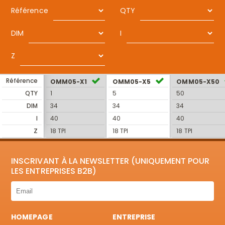
Référence
QTY
DIM
I
Z
Référence
OMM05-X1
OMM05-X5
OMM05-X50
QTY
1
5
50
DIM
34
34
34
I
40
40
40
Z
18 TPI
18 TPI
18 TPI
INSCRIVANT À LA NEWSLETTER (UNIQUEMENT POUR
LES ENTREPRISES B2B)
HOMEPAGE
ENTREPRISE