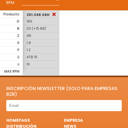
RPM
Producto
251.348.06H
D
165
B
20 (+15.88)
Z
48
K
1.8
P
1.2
β
ATB 15
α
10
MAX RPM
INSCRIPCIÓN NEWSLETTER (SOLO PARA EMPRESAS
B2B)
HOMEPAGE
EMPRESA
DISTRIBUCIÓN
NEWS