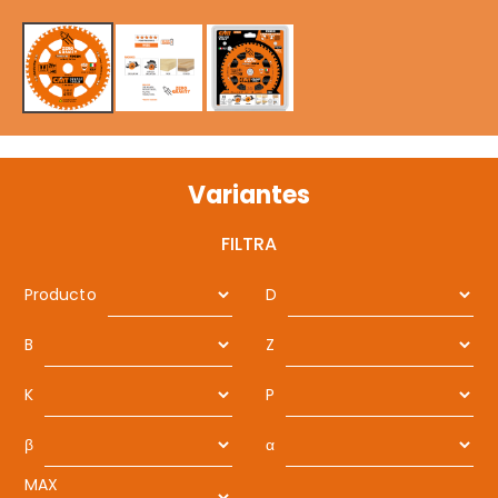
Variantes
FILTRA
Producto
D
B
Z
K
P
β
α
MAX