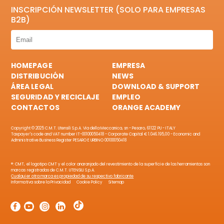
INSCRIPCIÓN NEWSLETTER (SOLO PARA EMPRESAS
B2B)
HOMEPAGE
EMPRESA
DISTRIBUCIÓN
NEWS
ÁREA LEGAL
DOWNLOAD & SUPPORT
SEGURIDAD Y RECICLAJE
EMPLEO
CONTACTOS
ORANGE ACADEMY
Copyright © 2025 C.M.T. Utensili S.p.A. Via della Meccanica, sn - Pesaro, 61122 PU - ITALY
Taxpayer's code and VAT number IT-00100050418 - Corporate Capital € 1.046.195,00 - Economic and
Administrative Business Register PESARO E URBINO 00100050418
®: CMT, el logotipo CMT y el color anaranjado del revestimiento de la superficie de las herramientas son
marcas registradas de C.M.T. UTENSILI S.p.A.
Cualquier otra marca es propiedad de su respectivo fabricante
Informativa sobre la Privacidad
Cookie Policy
Sitemap