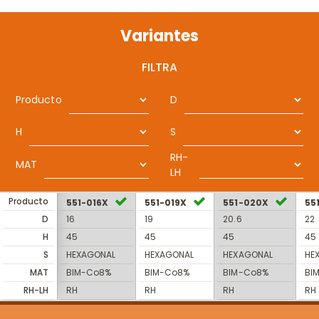
Variantes
FILTRA
Producto
D
H
S
RH-
MAT
LH
Producto
551-016X
551-019X
551-020X
55
D
16
19
20.6
22
H
45
45
45
45
S
HEXAGONAL
HEXAGONAL
HEXAGONAL
HE
MAT
BIM-Co8%
BIM-Co8%
BIM-Co8%
BI
RH-LH
RH
RH
RH
RH