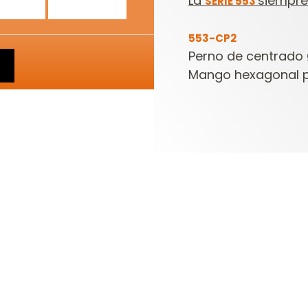
La
siempre 
SERIE 553
553-CP2
Perno de centrado
Mango hexagonal p