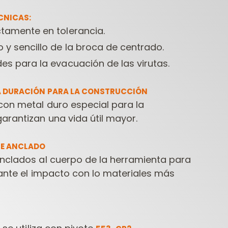
CNICAS:
tamente en tolerancia.
y sencillo de la broca de centrado.
es para la evacuación de las virutas.
A DURACIÓN PARA LA CONSTRUCCIÓN
con metal duro especial para la
FRESAS
HERRAMIENTAS
HERR
arantizan una vida útil mayor.
ONTRACTOR PARA
PARA
PARA
FRESADORAS
TALADRADORAS
TE ANCLADO
anclados al cuerpo de la herramienta para
rante el impacto con lo materiales más