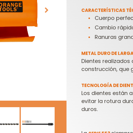
CARACTERÍSTICAS TÉ
Cuerpo perfec
Cambio rápido 
Ranuras grand
METAL DURO DE LARG
Dientes realizados 
CABEZALES
ESTUCHES DE
construcción, que g
PORTACUCHILLAS Y
FRESAS PARA
C
CUCHILLAS
FRESADORAS
TECNOLOGÍA DE DIEN
Los dientes están 
evitar la rotura du
duros.