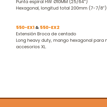
Punta espiral
HW
Ø10MM (25/64”)
Hexagonal,
longitud total
200mm (7-7/8”)
550-EX1
&
550-EX2
Extensión Broca de centado
Long heavy duty,
mango hexagonal para ma
accesorios XL.