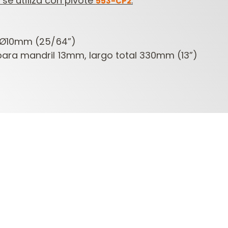
se utiliza con pivote
.
553-CP2
 Ø10mm (25/64”)
ara mandril 13mm, largo total 330mm (13”)