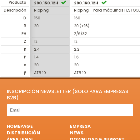
Producto
290.150.12H
290.160.12H
Descripción
Ripping
Ripping - Para máquinas FESTOO
D
150
160
B
20
20 (+16)
PH
2/6/32
Z
12
12
K
2.4
2.2
P
1.4
1.6
α
20
20
β
ATB 10
ATB 10
INSCRIPCIÓN NEWSLETTER (SOLO PARA EMPRESAS
B2B)
HOMEPAGE
EMPRESA
DISTRIBUCIÓN
NEWS
ÁREA LEGAL
DOWNLOAD & SUPPORT