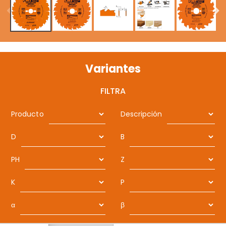
Variantes
FILTRA
Producto
Descripción
D
B
PH
Z
K
P
α
β