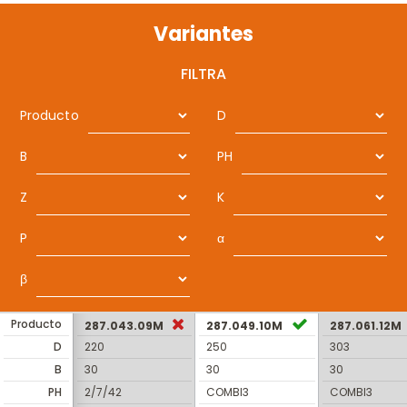
Variantes
FILTRA
Producto
D
B
PH
Z
K
P
α
β
Producto
287.043.09M
287.049.10M
287.061.12M
D
220
250
303
B
30
30
30
PH
2/7/42
COMBI3
COMBI3