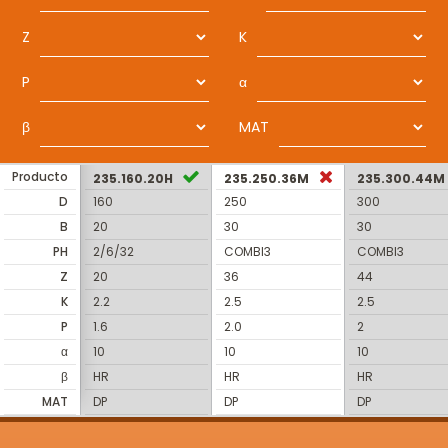
Z
K
P
α
β
MAT
Producto
235.160.20H
235.250.36M
235.300.44M
D
160
250
300
B
20
30
30
PH
2/6/32
COMBI3
COMBI3
Z
20
36
44
K
2.2
2.5
2.5
P
1.6
2.0
2
α
10
10
10
β
HR
HR
HR
MAT
DP
DP
DP