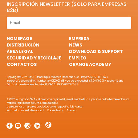
INSCRIPCIÓN NEWSLETTER (SOLO PARA EMPRESAS
B2B)
HOMEPAGE
EMPRESA
DISTRIBUCIÓN
NEWS
ÁREA LEGAL
DOWNLOAD & SUPPORT
SEGURIDAD Y RECICLAJE
EMPLEO
CONTACTOS
ORANGE ACADEMY
Copyright © 2025 C.M.T. Utensili S.p.A. Via della Meccanica, sn - Pesaro, 61122 PU - ITALY
Taxpayer's code and VAT number IT-00100050418 - Corporate Capital € 1.046.195,00 - Economic and
Administrative Business Register PESARO E URBINO 00100050418
®: CMT, el logotipo CMT y el color anaranjado del revestimiento de la superficie de las herramientas son
marcas registradas de C.M.T. UTENSILI S.p.A.
Cualquier otra marca es propiedad de su respectivo fabricante
Informativa sobre la Privacidad
Cookie Policy
Sitemap