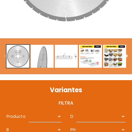
Variantes
FILTRA
Producto
D
B
PH