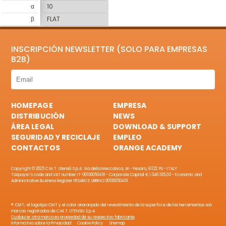
α
10
β
FLAT
INSCRIPCIÓN NEWSLETTER (SOLO PARA EMPRESAS
B2B)
HOMEPAGE
EMPRESA
DISTRIBUCIÓN
NEWS
ÁREA LEGAL
DOWNLOAD & SUPPORT
SEGURIDAD Y RECICLAJE
EMPLEO
CONTACTOS
ORANGE ACADEMY
Copyright © 2025 C.M.T. Utensili S.p.A. Via della Meccanica, sn - Pesaro, 61122 PU - ITALY
Taxpayer's code and VAT number IT-00100050418 - Corporate Capital € 1.046.195,00 - Economic and
Administrative Business Register PESARO E URBINO 00100050418
®: CMT, el logotipo CMT y el color anaranjado del revestimiento de la superficie de las herramientas son
marcas registradas de C.M.T. UTENSILI S.p.A.
Cualquier otra marca es propiedad de su respectivo fabricante
Informativa sobre la Privacidad
Cookie Policy
Sitemap