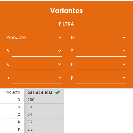
Variantes
FILTRA
Producto
D
B
Z
K
P
α
β
Producto
285.624.10M
D
250
B
30
Z
24
K
3.2
P
2.2