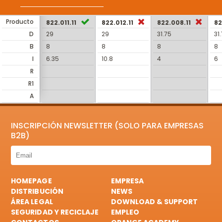
Producto
822.011.11
822.012.11
822.008.11
82
D
29
29
31.75
31
B
8
8
8
8
I
6.35
10.8
4
6
R
R1
A
INSCRIPCIÓN NEWSLETTER (SOLO PARA EMPRESAS
B2B)
HOMEPAGE
EMPRESA
DISTRIBUCIÓN
NEWS
ÁREA LEGAL
DOWNLOAD & SUPPORT
SEGURIDAD Y RECICLAJE
EMPLEO