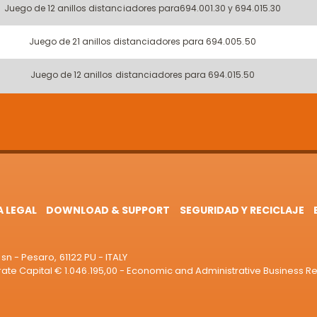
Juego de 12 anillos distanciadores para694.001.30 y 694.015.30
Juego de 21 anillos distanciadores para 694.005.50
Juego de 12 anillos distanciadores para 694.015.50
A LEGAL
DOWNLOAD & SUPPORT
SEGURIDAD Y RECICLAJE
sn - Pesaro, 61122 PU - ITALY
e Capital € 1.046.195,00 - Economic and Administrative Business R