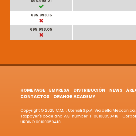
695.998.21
695.998.15
695.998.05
HOMEPAGE
EMPRESA
DISTRIBUCIÓN
NEWS
ÁRE
CONTACTOS
ORANGE ACADEMY
Copyright © 2025 C.M.T. Utensili S.p.A. Via della Meccanica, 
Taxpayer's code and VAT number IT-00100050418 - Corporat
URBINO 00100050418