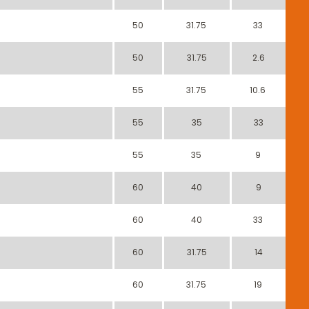
50
31.75
33
50
31.75
2.6
55
31.75
10.6
55
35
33
55
35
9
60
40
9
60
40
33
60
31.75
14
60
31.75
19