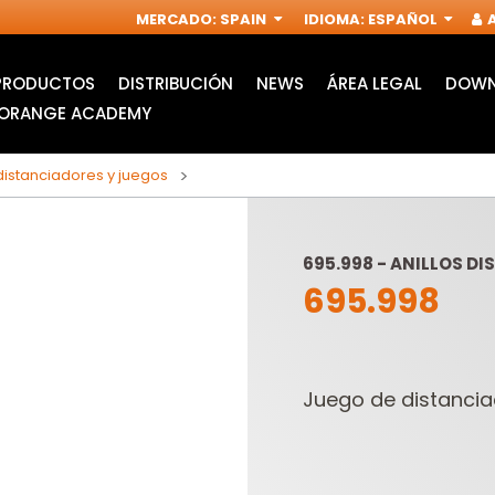
MERCADO
:
SPAIN
IDIOMA
:
ESPAÑOL
A
PRODUCTOS
DISTRIBUCIÓN
NEWS
ÁREA LEGAL
DOWN
ORANGE ACADEMY
 distanciadores y juegos
695.998 - ANILLOS D
695.998
Juego de distancia
ACCESORIOS PARA
FRESAS
MULTIFUNCIÓN
INDUSTRIALES PARA
OSCILANTE
FRESADORAS