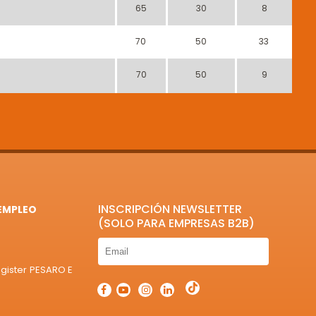
65
30
8
70
50
33
70
50
9
INSCRIPCIÓN NEWSLETTER
EMPLEO
(SOLO PARA EMPRESAS B2B)
egister PESARO E