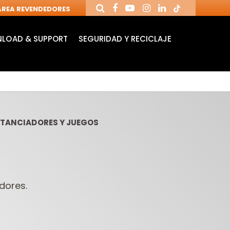
REA REVENDEDORES
LOAD & SUPPORT
SEGURIDAD Y RECICLAJE
ISTANCIADORES Y JUEGOS
dores.
MANDRILES Y
FRESAS DE
BR
HERRAMIENTAS
CUCHILLAS
RA
PARA CNC
REVERSIBLES
TA