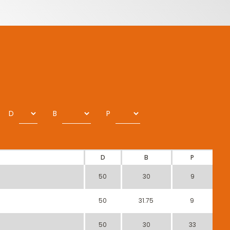
D
B
P
D
B
P
50
30
9
50
31.75
9
50
30
33