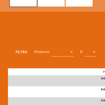
FILTRA
Producto
B
P
54
54
54