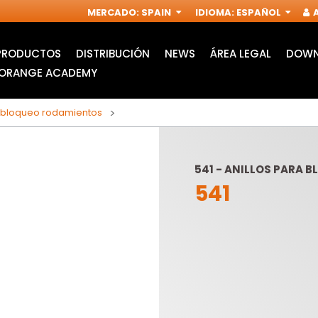
MERCADO
:
SPAIN
IDIOMA
:
ESPAÑOL
A
PRODUCTOS
DISTRIBUCIÓN
NEWS
ÁREA LEGAL
DOWN
ORANGE ACADEMY
ra bloqueo rodamientos
541 - ANILLOS PARA 
541
ACCESORIOS PARA
FRESAS
MULTIFUNCIÓN
INDUSTRIALES PARA
OSCILANTE
FRESADORAS