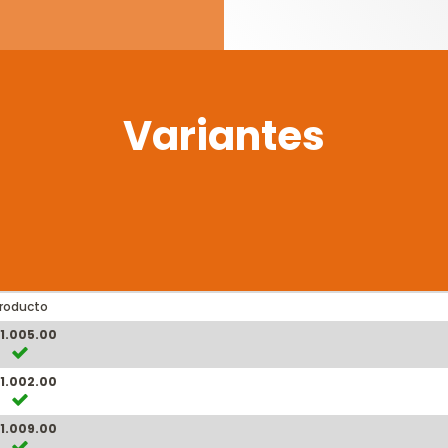
Variantes
roducto
1.005.00
1.002.00
1.009.00