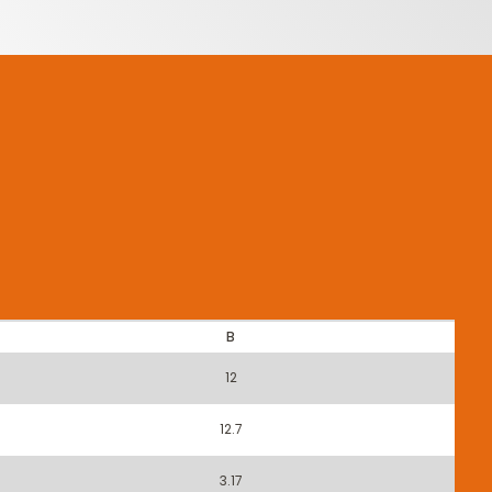
B
12
12.7
3.17