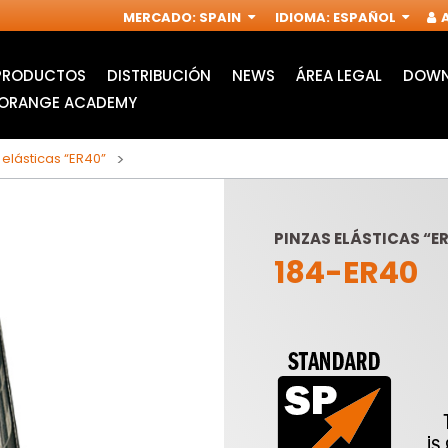
MERCADO
:
SPAIN
IDIOMA
:
ESPAÑOL
A
PRODUCTOS
DISTRIBUCIÓN
NEWS
ÁREA LEGAL
DOWN
ORANGE ACADEMY
 elásticas “ER40”
PINZAS ELÁSTICAS “E
184-ER40
ACCESORIOS PARA
FRESAS
MULTIFUNCIÓN
INDUSTRIALES PARA
OSCILANTE
FRESADORAS