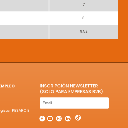
7
8
9.52
INSCRIPCIÓN NEWSLETTER
EMPLEO
(SOLO PARA EMPRESAS B2B)
egister PESARO E