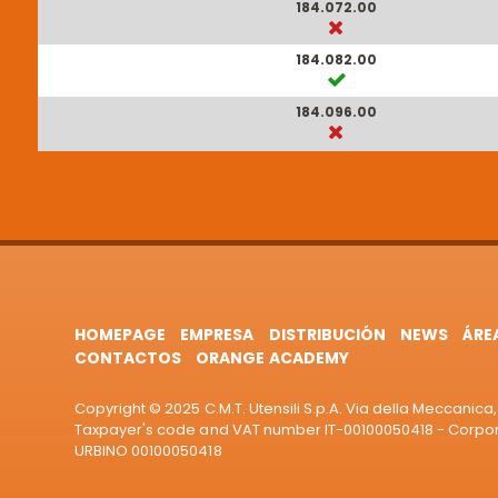
184.072.00
184.082.00
184.096.00
HOMEPAGE
EMPRESA
DISTRIBUCIÓN
NEWS
ÁRE
CONTACTOS
ORANGE ACADEMY
Copyright © 2025 C.M.T. Utensili S.p.A. Via della Meccanica, 
Taxpayer's code and VAT number IT-00100050418 - Corporat
URBINO 00100050418