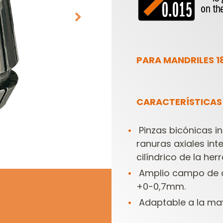
PARA MANDRILES 18
CARACTERÍSTICAS
CABEZALES
ESTUCHES DE
PORTACUCHILLAS Y
FRESAS PARA
C
CUCHILLAS
FRESADORAS
Pinzas bicónicas 
ranuras axiales in
cilíndrico de la her
Amplio campo de aj
+0-0,7mm.
Adaptable a la may