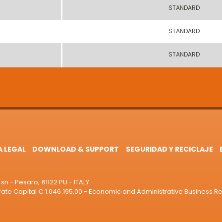
STANDARD
STANDARD
STANDARD
A LEGAL
DOWNLOAD & SUPPORT
SEGURIDAD Y RECICLAJE
sn - Pesaro, 61122 PU - ITALY
e Capital € 1.046.195,00 - Economic and Administrative Business R