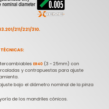
3.201/211/221/310.
 TÉCNICAS:
FRESAS
HERRAMIENTAS
HERR
ONTRACTOR PARA
PARA
PARA
FRESADORAS
TALADRADORAS
intercambiables
(3 ~ 25mm) con
ER40
tercaladas y contrapuestas para ajuste
ramienta.
uste bajo el diámetro nominal de la pinza
oría de los mandriles cónicos.