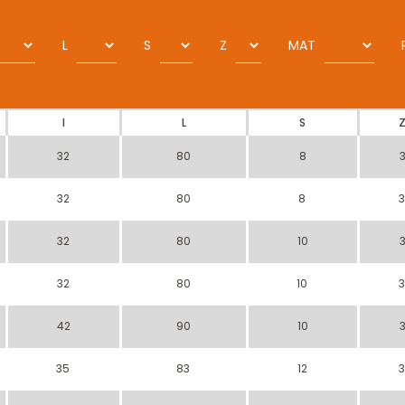
L
S
Z
MAT
I
L
S
32
80
8
32
80
8
32
80
10
32
80
10
42
90
10
35
83
12