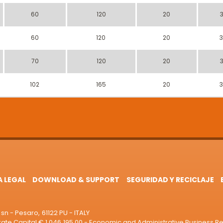
60
120
20
60
120
20
70
120
20
102
165
20
A LEGAL
DOWNLOAD & SUPPORT
SEGURIDAD Y RECICLAJE
sn - Pesaro, 61122 PU - ITALY
e Capital € 1.046.195,00 - Economic and Administrative Business R