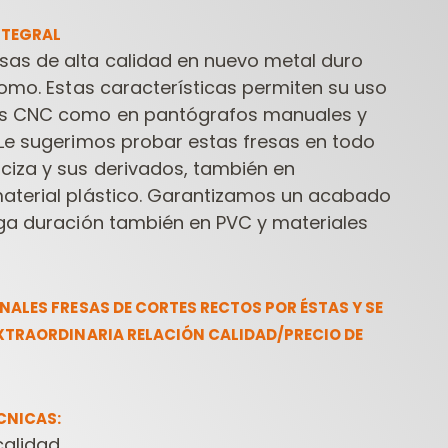
NTEGRAL
as de alta calidad en nuevo metal duro
romo. Estas características permiten su uso
s CNC como en pantógrafos manuales y
 Le sugerimos probar estas fresas en todo
iza y sus derivados, también en
aterial plástico. Garantizamos un acabado
FRESAS
HERRAMIENTAS
HERR
rga duración también en PVC y materiales
ONTRACTOR PARA
PARA
PARA
FRESADORAS
TALADRADORAS
NALES FRESAS DE CORTES RECTOS POR ÉSTAS Y SE
XTRAORDINARIA RELACIÓN CALIDAD/PRECIO DE
CNICAS:
alidad.