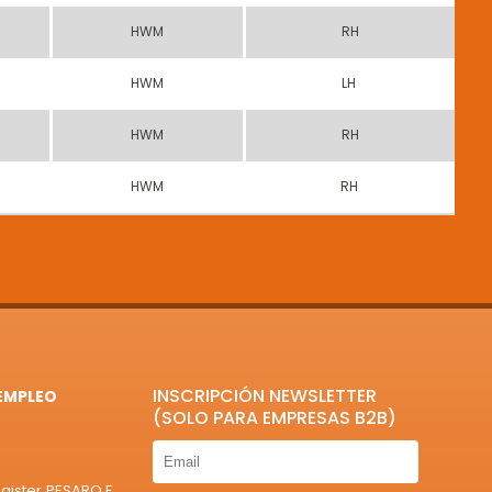
3
HWM
RH
3
HWM
LH
3
HWM
RH
3
HWM
RH
INSCRIPCIÓN NEWSLETTER
EMPLEO
(SOLO PARA EMPRESAS B2B)
egister PESARO E