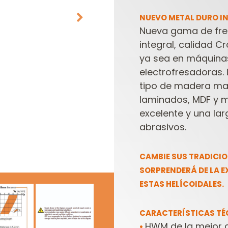
NUEVO METAL DURO I
Nueva gama de fres
integral, calidad C
ya sea en máquina
electrofresadoras.
tipo de madera mac
laminados, MDF y m
CABEZALES
ESTUCHES DE
excelente y una la
PORTACUCHILLAS Y
FRESAS PARA
C
abrasivos.
CUCHILLAS
FRESADORAS
CAMBIE SUS TRADICIO
SORPRENDERÁ DE LA E
ESTAS HELÍCOIDALES.
CARACTERÍSTICAS TÉ
HWM de la mejor c
•