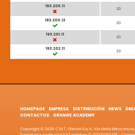
193.200.11
20
193.200.12
20
193.201.11
20
193.202.11
20
HOMEPAGE
EMPRESA
DISTRIBUCIÓN
NEWS
ÁRE
CONTACTOS
ORANGE ACADEMY
Copyright © 2025 C.M.T. Utensili S.p.A. Via della Meccanica, 
Taxpayer's code and VAT number IT-00100050418 - Corporat