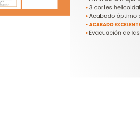
3 cortes helicoida
•
Acabado óptimo de
•
•
ACABADO EXCELENTE 
Evacuación de las 
•