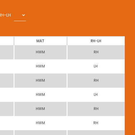
RH-LH
Z
MAT
RH-LH
3
HWM
RH
3
HWM
LH
3
HWM
RH
3
HWM
LH
3
HWM
RH
3
HWM
RH