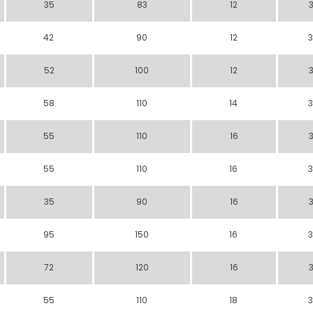
35
83
12
42
90
12
52
100
12
58
110
14
55
110
16
55
110
16
35
90
16
95
150
16
72
120
16
55
110
18