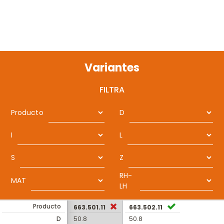
Variantes
FILTRA
Producto
D
I
L
S
Z
RH-
MAT
LH
Producto
663.501.11
663.502.11
D
50.8
50.8