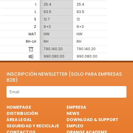
I
25.4
25.4
L
63.5
63.5
S
12.7
12
Z
6+3
6+3
MAT
HW
HW
RH-LH
RH
RH
790.140.20
790.140.20
990.080.00
990.080.00
INSCRIPCIÓN NEWSLETTER (SOLO PARA EMPRESAS
B2B)
HOMEPAGE
EMPRESA
DISTRIBUCIÓN
NEWS
ÁREA LEGAL
DOWNLOAD & SUPPORT
SEGURIDAD Y RECICLAJE
EMPLEO
CONTACTOS
ORANGE ACADEMY