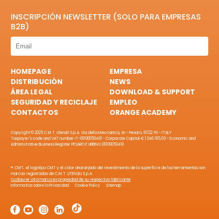
INSCRIPCIÓN NEWSLETTER (SOLO PARA EMPRESAS
B2B)
HOMEPAGE
EMPRESA
DISTRIBUCIÓN
NEWS
ÁREA LEGAL
DOWNLOAD & SUPPORT
SEGURIDAD Y RECICLAJE
EMPLEO
CONTACTOS
ORANGE ACADEMY
Copyright © 2025 C.M.T. Utensili S.p.A. Via della Meccanica, sn - Pesaro, 61122 PU - ITALY
Taxpayer's code and VAT number IT-00100050418 - Corporate Capital € 1.046.195,00 - Economic and
Administrative Business Register PESARO E URBINO 00100050418
®: CMT, el logotipo CMT y el color anaranjado del revestimiento de la superficie de las herramientas son
marcas registradas de C.M.T. UTENSILI S.p.A.
Cualquier otra marca es propiedad de su respectivo fabricante
Informativa sobre la Privacidad
Cookie Policy
Sitemap