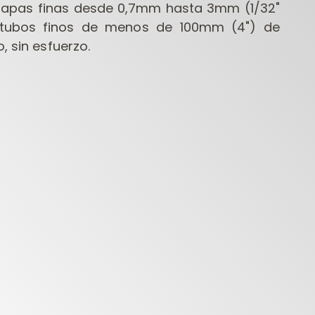
chapas finas desde 0,7mm hasta 3mm (1/32"
 y tubos finos de menos de 100mm (4") de
, sin esfuerzo.
FRESAS
HERRAMIENTAS
HERR
ONTRACTOR PARA
PARA
PARA
FRESADORAS
TALADRADORAS