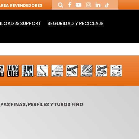
REA REVENDEDORES
LOAD & SUPPORT
SEGURIDAD Y RECICLAJE
PAS FINAS, PERFILES Y TUBOS FINO
MANDRILES Y
FRESAS DE
BR
HERRAMIENTAS
CUCHILLAS
RA
PARA CNC
REVERSIBLES
TA