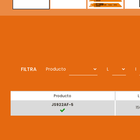
FILTRA
Producto
L
I
Producto
L
JS922AF-5
15