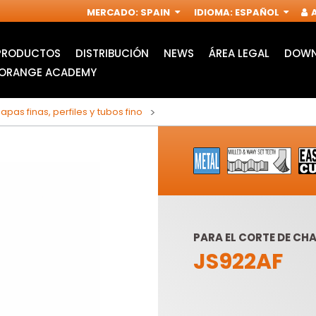
MERCADO
:
SPAIN
IDIOMA
:
ESPAÑOL
A
PRODUCTOS
DISTRIBUCIÓN
NEWS
ÁREA LEGAL
DOWN
ORANGE ACADEMY
apas finas, perfiles y tubos fino
PARA EL CORTE DE CHA
JS922AF
ACCESORIOS PARA
FRESAS
MULTIFUNCIÓN
INDUSTRIALES PARA
OSCILANTE
FRESADORAS