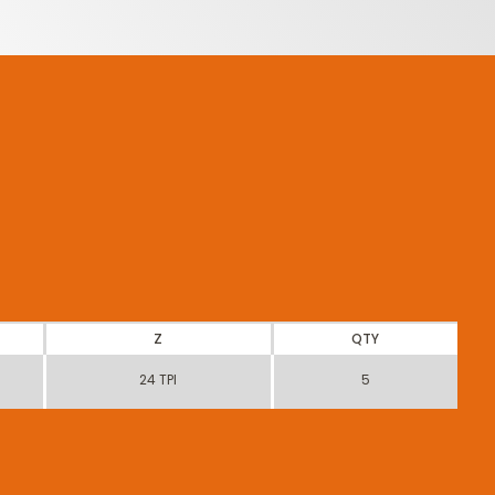
Z
QTY
24 TPI
5