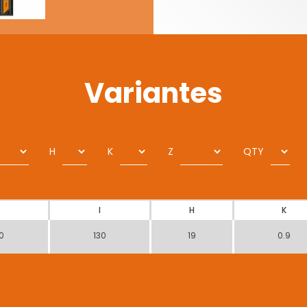
Variantes
H
K
Z
QTY
I
H
K
0
130
19
0.9