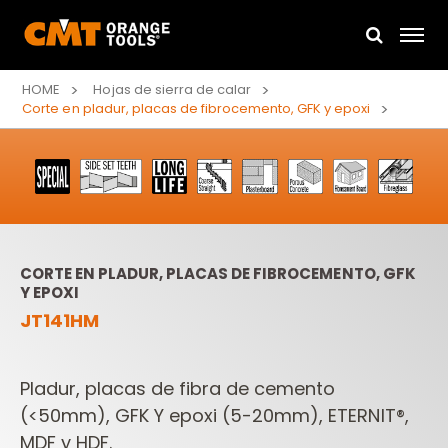
HOME
Hojas de sierra de calar
Corte en pladur, placas de fibrocemento, GFK y epoxi
CORTE EN PLADUR, PLACAS DE FIBROCEMENTO, GFK
Y EPOXI
JT141HM
Pladur, placas de fibra de cemento
(<50mm), GFK Y epoxi (5-20mm), ETERNIT®,
MDF y HDF.