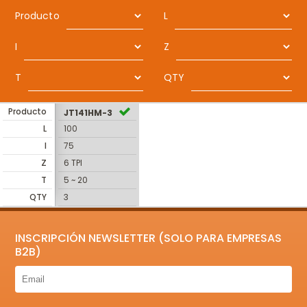
Producto
L
I
Z
T
QTY
Producto
JT141HM-3
L
100
I
75
Z
6 TPI
T
5 ~ 20
QTY
3
INSCRIPCIÓN NEWSLETTER (SOLO PARA EMPRESAS
B2B)