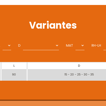
Variantes
L
D
MAT
RH-LH
L
D
90
15 - 20 - 25 - 30 - 35