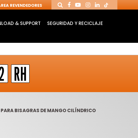
REA REVENDEDORES
LOAD & SUPPORT
SEGURIDAD Y RECICLAJE
 PARA BISAGRAS DE MANGO CILÍNDRICO
MANDRILES Y
FRESAS DE
BR
HERRAMIENTAS
CUCHILLAS
RA
PARA CNC
REVERSIBLES
TA