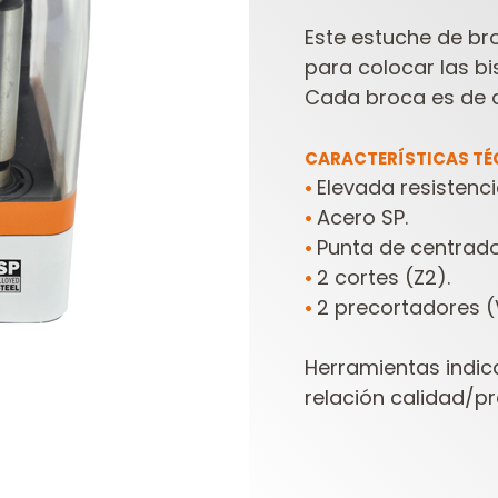
Este estuche de br
para colocar las 
Cada broca es de ac
CARACTERÍSTICAS TÉ
Elevada resistenci
•
Acero SP.
•
CABEZALES
ESTUCHES DE
Punta de centrado
•
PORTACUCHILLAS Y
FRESAS PARA
C
2 cortes (Z2).
•
CUCHILLAS
FRESADORAS
2 precortadores (
•
Herramientas indic
relación calidad/pr