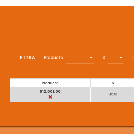
FILTRA
Producto
S
Producto
S
512.001.00
8x30