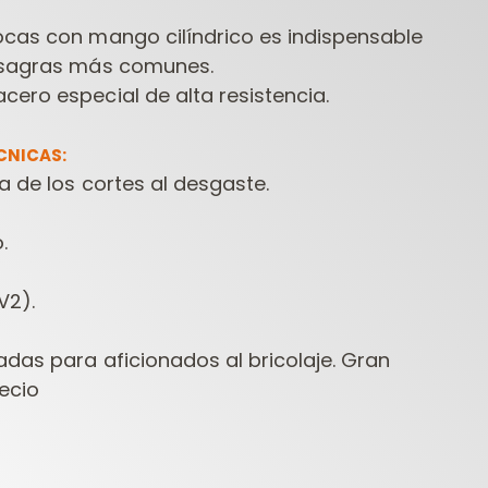
ocas con mango cilíndrico es indispensable
bisagras más comunes.
ero especial de alta resistencia.
CNICAS:
a de los cortes al desgaste.
FRESAS
HERRAMIENTAS
HERR
.
ONTRACTOR PARA
PARA
PARA
FRESADORAS
TALADRADORAS
V2).
adas para aficionados al bricolaje. Gran
ecio