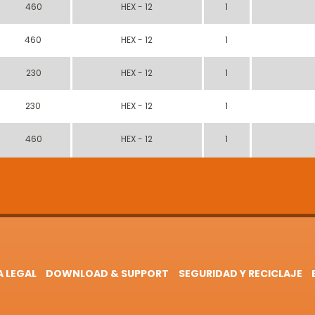
460
HEX - 12
1
460
HEX - 12
1
230
HEX - 12
1
230
HEX - 12
1
460
HEX - 12
1
A LEGAL
DOWNLOAD & SUPPORT
SEGURIDAD Y RECICLAJE