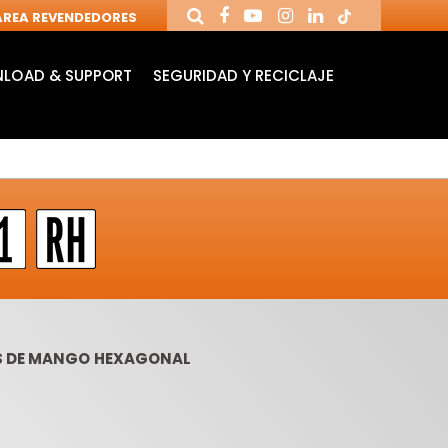
REA REVENDEDORES
LOAD & SUPPORT
SEGURIDAD Y RECICLAJE
S DE MANGO HEXAGONAL
MANDRILES Y
FRESAS DE
BR
HERRAMIENTAS
CUCHILLAS
RA
PARA CNC
REVERSIBLES
TA