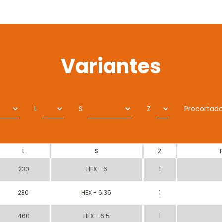
Variantes
L
S
Z
Precortado
L
S
Z
230
HEX - 6
1
230
HEX - 6.35
1
460
HEX - 6.5
1