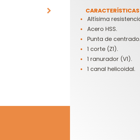
CARACTERÍSTICAS
Altísima resistenci
Acero HSS.
Punta de centrado
1 corte (Z1).
1 ranurador (V1).
CABEZALES
ESTUCHES DE
1 canal helicoidal.
PORTACUCHILLAS Y
FRESAS PARA
C
CUCHILLAS
FRESADORAS