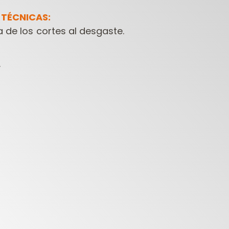
 TÉCNICAS:
a de los cortes al desgaste.
.
FRESAS
HERRAMIENTAS
HERR
ONTRACTOR PARA
PARA
PARA
FRESADORAS
TALADRADORAS