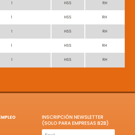
1
HSS
RH
1
HSS
RH
1
HSS
RH
1
HSS
RH
1
HSS
RH
INSCRIPCIÓN NEWSLETTER
EMPLEO
(SOLO PARA EMPRESAS B2B)