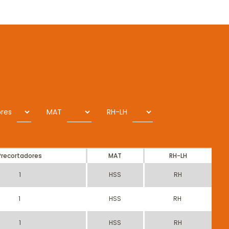
res
MAT
RH-LH
Precortadores
MAT
RH-LH
1
HSS
RH
1
HSS
RH
1
HSS
RH