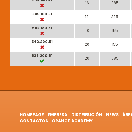
535.160.51
16
385
535.180.51
18
385
542.180.51
18
155
542.200.51
20
155
535.200.51
20
385
HOMEPAGE
EMPRESA
DISTRIBUCIÓN
NEWS
ÁRE
CONTACTOS
ORANGE ACADEMY