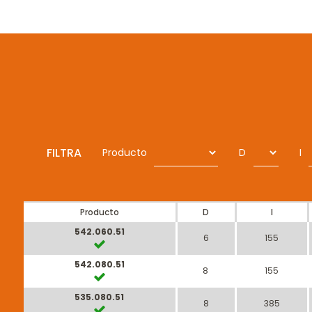
FILTRA
Producto
D
I
Producto
D
I
542.060.51
6
155
542.080.51
8
155
535.080.51
8
385