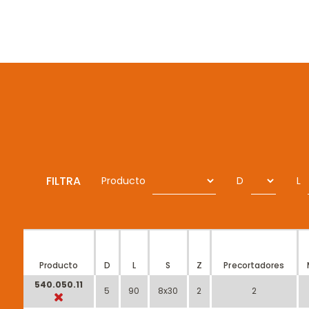
FILTRA
Producto
D
L
Producto
D
L
S
Z
Precortadores
540.050.11
5
90
8x30
2
2