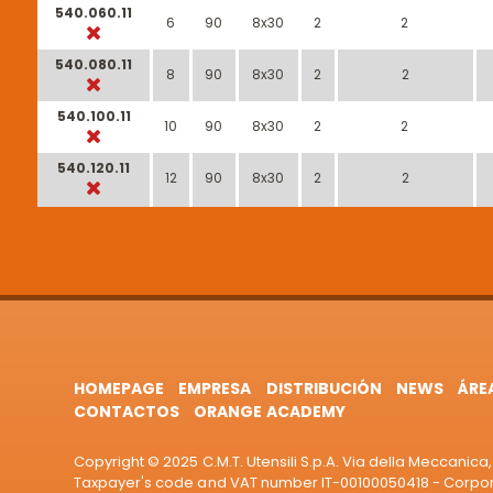
540.060.11
6
90
8x30
2
2
540.080.11
8
90
8x30
2
2
540.100.11
10
90
8x30
2
2
540.120.11
12
90
8x30
2
2
HOMEPAGE
EMPRESA
DISTRIBUCIÓN
NEWS
ÁRE
CONTACTOS
ORANGE ACADEMY
Copyright © 2025 C.M.T. Utensili S.p.A. Via della Meccanica, 
Taxpayer's code and VAT number IT-00100050418 - Corporat