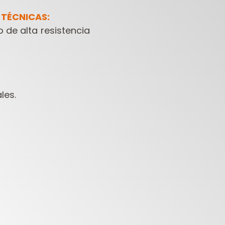
 TÉCNICAS:
 de alta resistencia
les.
FRESAS
HERRAMIENTAS
HERR
ONTRACTOR PARA
PARA
PARA
FRESADORAS
TALADRADORAS