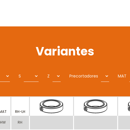
Variantes
S
Z
Precortadores
MAT
MAT
RH-LH
HW
RH