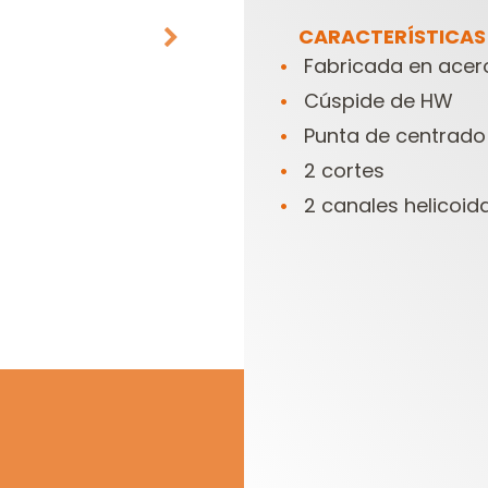
CARACTERÍSTICAS
Fabricada en acero
Cúspide de HW
Punta de centrado
2 cortes
2 canales helicoida
CABEZALES
ESTUCHES DE
PORTACUCHILLAS Y
FRESAS PARA
C
CUCHILLAS
FRESADORAS