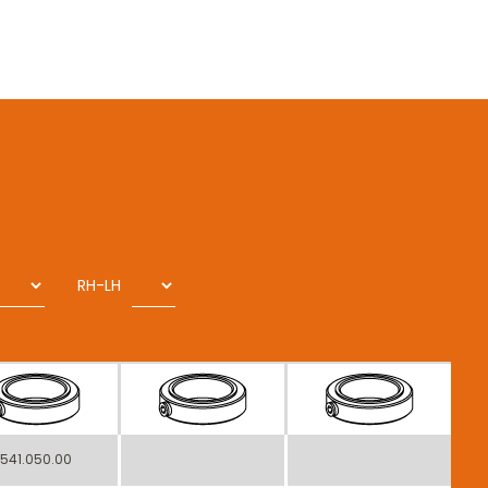
RH-LH
541.050.00