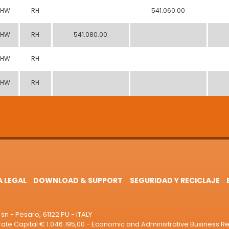
HW
RH
541.060.00
HW
RH
541.080.00
HW
RH
HW
RH
A LEGAL
DOWNLOAD & SUPPORT
SEGURIDAD Y RECICLAJE
sn - Pesaro, 61122 PU - ITALY
e Capital € 1.046.195,00 - Economic and Administrative Business R