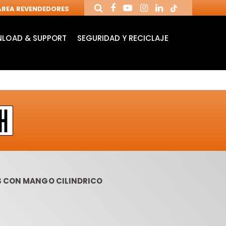
REA REVENDEDORES
LOAD & SUPPORT
SEGURIDAD Y RECICLAJE
S CON MANGO CILINDRICO
MANDRILES Y
FRESAS DE
BR
HERRAMIENTAS
CUCHILLAS
RA
PARA CNC
REVERSIBLES
TA