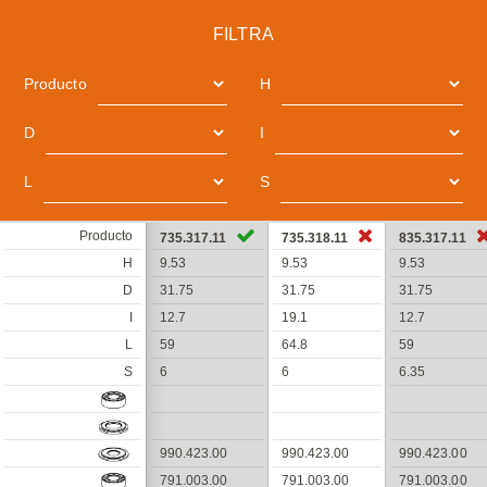
FILTRA
Producto
H
D
I
L
S
Producto
735.317.11
735.318.11
835.317.11
H
9.53
9.53
9.53
D
31.75
31.75
31.75
I
12.7
19.1
12.7
L
59
64.8
59
S
6
6
6.35
990.423.00
990.423.00
990.423.00
791.003.00
791.003.00
791.003.00