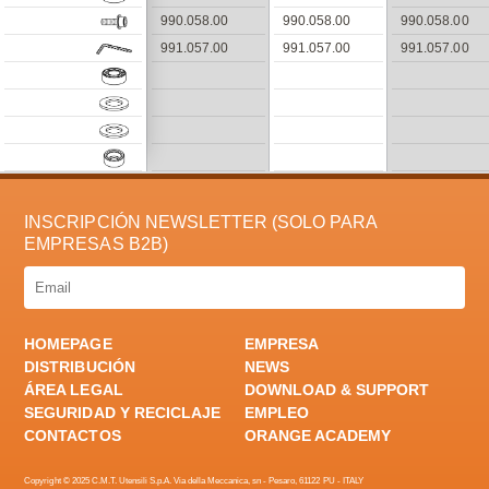
990.058.00
990.058.00
990.058.00
991.057.00
991.057.00
991.057.00
INSCRIPCIÓN NEWSLETTER (SOLO PARA
EMPRESAS B2B)
HOMEPAGE
EMPRESA
DISTRIBUCIÓN
NEWS
ÁREA LEGAL
DOWNLOAD & SUPPORT
SEGURIDAD Y RECICLAJE
EMPLEO
CONTACTOS
ORANGE ACADEMY
Copyright © 2025 C.M.T. Utensili S.p.A. Via della Meccanica, sn - Pesaro, 61122 PU - ITALY