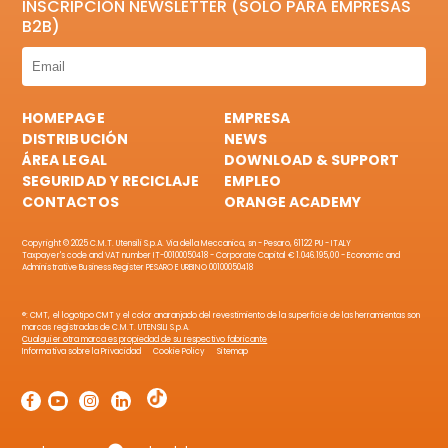
INSCRIPCIÓN NEWSLETTER (SOLO PARA EMPRESAS
B2B)
HOMEPAGE
EMPRESA
DISTRIBUCIÓN
NEWS
ÁREA LEGAL
DOWNLOAD & SUPPORT
SEGURIDAD Y RECICLAJE
EMPLEO
CONTACTOS
ORANGE ACADEMY
Copyright © 2025 C.M.T. Utensili S.p.A. Via della Meccanica, sn - Pesaro, 61122 PU - ITALY
Taxpayer's code and VAT number IT-00100050418 - Corporate Capital € 1.046.195,00 - Economic and
Administrative Business Register PESARO E URBINO 00100050418
®: CMT, el logotipo CMT y el color anaranjado del revestimiento de la superficie de las herramientas son
marcas registradas de C.M.T. UTENSILI S.p.A.
Cualquier otra marca es propiedad de su respectivo fabricante
Informativa sobre la Privacidad
Cookie Policy
Sitemap