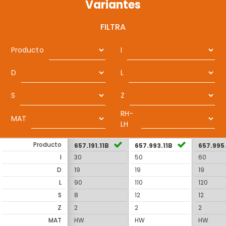
Variantes
FILTRA
Producto
I
D
L
S
Z
RH-
MAT
LH
Producto
657.191.11B
657.993.11B
657.995
I
30
50
60
D
19
19
19
L
90
110
120
S
8
12
12
Z
2
2
2
MAT
HW
HW
HW