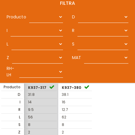
FILTRA
Producto
D
I
R
L
S
Z
MAT
RH-
LH
Producto
K937-317
K937-380
D
31.8
38.1
I
14
16
R
9.5
12.7
L
56
62
S
8
8
Z
2
2