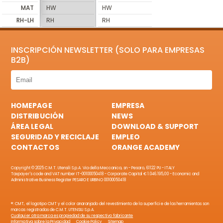
MAT
HW
HW
RH-LH
RH
RH
INSCRIPCIÓN NEWSLETTER (SOLO PARA EMPRESAS
B2B)
HOMEPAGE
EMPRESA
DISTRIBUCIÓN
NEWS
ÁREA LEGAL
DOWNLOAD & SUPPORT
SEGURIDAD Y RECICLAJE
EMPLEO
CONTACTOS
ORANGE ACADEMY
Copyright © 2025 C.M.T. Utensili S.p.A. Via della Meccanica, sn - Pesaro, 61122 PU - ITALY
Taxpayer's code and VAT number IT-00100050418 - Corporate Capital € 1.046.195,00 - Economic and
Administrative Business Register PESARO E URBINO 00100050418
®: CMT, el logotipo CMT y el color anaranjado del revestimiento de la superficie de las herramientas son
marcas registradas de C.M.T. UTENSILI S.p.A.
Cualquier otra marca es propiedad de su respectivo fabricante
Informativa sobre la Privacidad
Cookie Policy
Sitemap