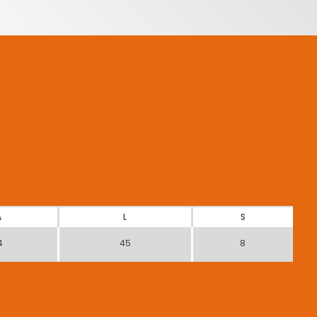
A
L
S
4
45
8