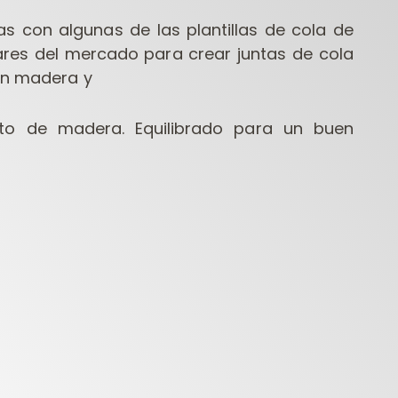
s con algunas de las plantillas de cola de
res del mercado para crear juntas de cola
en madera y
to de madera. Equilibrado para un buen
FRESAS
HERRAMIENTAS
HERR
ONTRACTOR PARA
PARA
PARA
FRESADORAS
TALADRADORAS