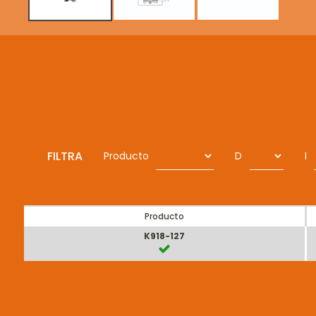
FILTRA
Producto
D
I
Producto
K918-127