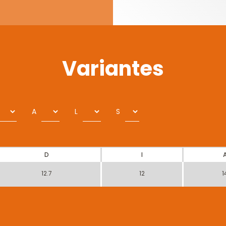
Variantes
A
L
S
D
I
12.7
12
1