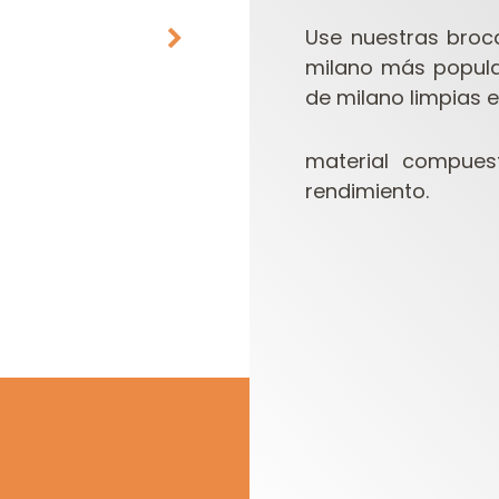
Use nuestras broca
milano más popula
de milano limpias 
material compues
rendimiento.
CABEZALES
ESTUCHES DE
PORTACUCHILLAS Y
FRESAS PARA
C
CUCHILLAS
FRESADORAS