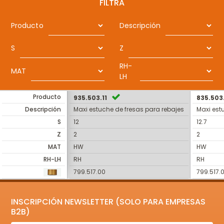
FILTRA
Producto
Descripción
S
Z
RH-
MAT
LH
Producto
935.503.11
835.503.
Descripción
Maxi estuche de fresas para rebajes
Maxi est
S
12
12.7
Z
2
2
MAT
HW
HW
RH-LH
RH
RH
799.517.00
799.517.
INSCRIPCIÓN NEWSLETTER (SOLO PARA EMPRESAS
B2B)