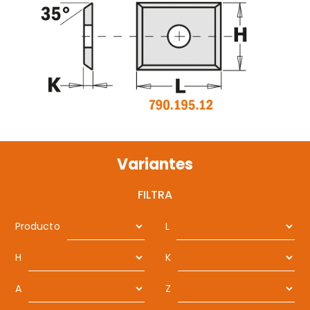
Variantes
FILTRA
Producto
L
H
K
A
Z