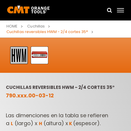
HOME
Cuchillas
Cuchillas reversibles HWM - 2/4 cortes 35°
CUCHILLAS REVERSIBLES HWM - 2/4 CORTES 35°
790.xxx.00-03-12
Las dimenciones en la tabla se refieren
a
(largo) x
(altura) x
(espesor).
L
H
K