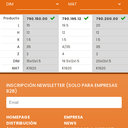
DIM
MAT
Producto
790.150.00
790.195.12
790.200.00
L
15
19.5
20
H
12
12
12
K
1.5
1.5
1.5
A
35
4/35
35
Z
2
4
2
DIM
15x12x1.5
19.5x12x1.5
20x12x1.5
MAT
K1920
K1920
K1920
INSCRIPCIÓN NEWSLETTER (SOLO PARA EMPRESAS
B2B)
HOMEPAGE
EMPRESA
DISTRIBUCIÓN
NEWS