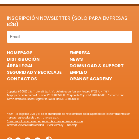
INSCRIPCIÓN NEWSLETTER (SOLO PARA EMPRESAS
B2B)
HOMEPAGE
EMPRESA
DISTRIBUCIÓN
NEWS
ÁREA LEGAL
DOWNLOAD & SUPPORT
SEGURIDAD Y RECICLAJE
EMPLEO
CONTACTOS
ORANGE ACADEMY
Copyright © 2025 C.M.T. Utensili S.p.A. Via della Meccanica, sn - Pesaro, 61122 PU - ITALY
Taxpayer's code and VAT number IT-00100050418 - Corporate Capital € 1.046.195,00 - Economic and
Administrative Business Register PESARO E URBINO 00100050418
®: CMT, el logotipo CMT y el color anaranjado del revestimiento de la superficie de las herramientas son
marcas registradas de C.M.T. UTENSILI S.p.A.
Cualquier otra marca es propiedad de su respectivo fabricante
Informativa sobre la Privacidad
Cookie Policy
Sitemap