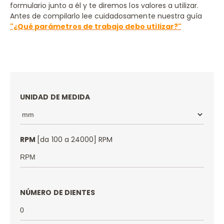
PRESS RELEASE
formulario junto a él y te diremos los valores a utilizar.
Antes de compilarlo lee cuidadosamente nuestra guía
DOCUMENTACIÓN/MANUAL DE INSTRUCCIÓNES
"¿Qué parámetros de trabajo debo utilizar?"
CALCULADORA PARÁMETROS DE TRABAJO
RESOLUCIÓN DE PROBLEMAS
UNIDAD DE MEDIDA
RPM
[da 100 a 24000] RPM
NÚMERO DE DIENTES