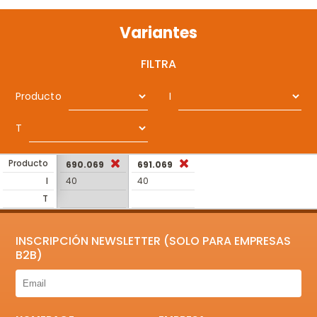
Variantes
FILTRA
Producto
I
T
Producto
690.069
691.069
I
40
40
T
INSCRIPCIÓN NEWSLETTER (SOLO PARA EMPRESAS
B2B)