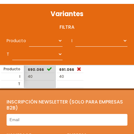
Variantes
FILTRA
Producto
I
T
Producto
690.066
691.066
I
40
40
T
INSCRIPCIÓN NEWSLETTER (SOLO PARA EMPRESAS
B2B)