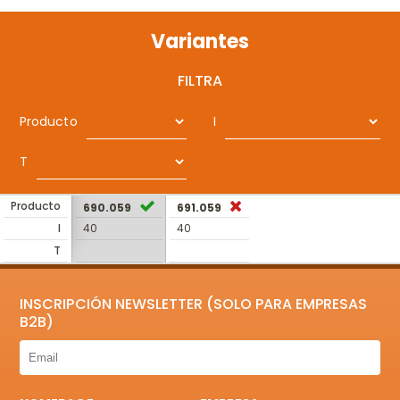
Variantes
FILTRA
Producto
I
T
Producto
690.059
691.059
I
40
40
T
INSCRIPCIÓN NEWSLETTER (SOLO PARA EMPRESAS
B2B)