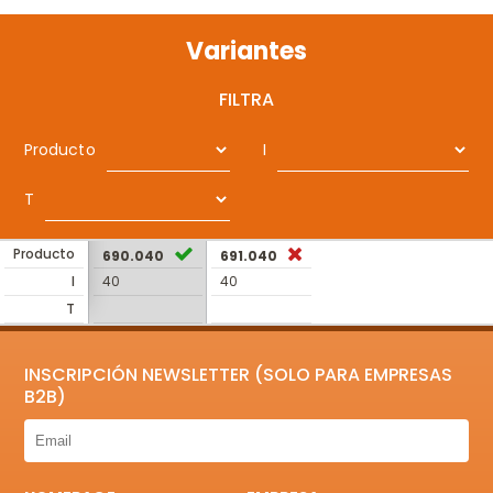
Variantes
FILTRA
Producto
I
T
Producto
690.040
691.040
I
40
40
T
INSCRIPCIÓN NEWSLETTER (SOLO PARA EMPRESAS
B2B)