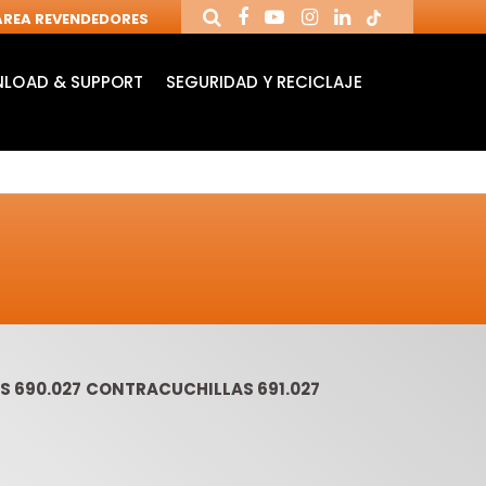
REA REVENDEDORES
LOAD & SUPPORT
SEGURIDAD Y RECICLAJE
S 690.027 CONTRACUCHILLAS 691.027
MANDRILES Y
FRESAS DE
BR
HERRAMIENTAS
CUCHILLAS
RA
PARA CNC
REVERSIBLES
TA