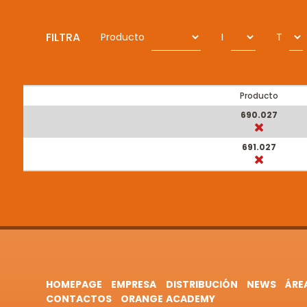
FILTRA
Producto
I
T
Producto
690.027
691.027
HOMEPAGE
EMPRESA
DISTRIBUCIÓN
NEWS
ÁRE
CONTACTOS
ORANGE ACADEMY