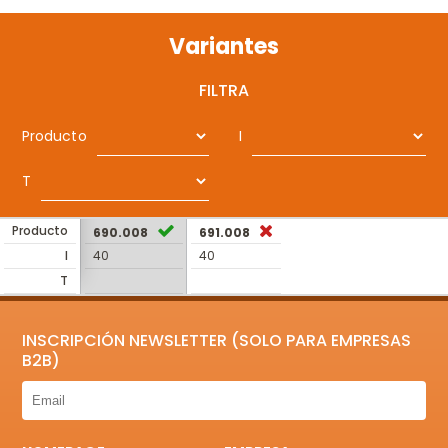
Variantes
FILTRA
Producto
I
T
Producto
690.008
691.008
I
40
40
T
INSCRIPCIÓN NEWSLETTER (SOLO PARA EMPRESAS
B2B)