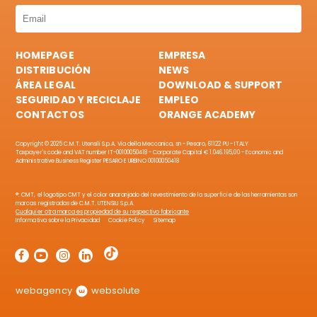
HOMEPAGE
EMPRESA
DISTRIBUCIÓN
NEWS
ÁREA LEGAL
DOWNLOAD & SUPPORT
SEGURIDAD Y RECICLAJE
EMPLEO
CONTACTOS
ORANGE ACADEMY
Copyright © 2025 C.M.T. Utensili S.p.A. Via della Meccanica, sn - Pesaro, 61122 PU - ITALY
Taxpayer's code and VAT number IT-00100050418 - Corporate Capital € 1.046.195,00 - Economic and
Administrative Business Register PESARO E URBINO 00100050418
®: CMT, el logotipo CMT y el color anaranjado del revestimiento de la superficie de las herramientas son
marcas registradas de C.M.T. UTENSILI S.p.A.
Cualquier otra marca es propiedad de su respectivo fabricante
Informativa sobre la Privacidad
Cookie Policy
Sitemap
webagency
websolute