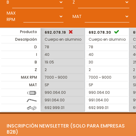
B
Z
MAX
MAT
RPM
Producto
692.078.19
692.078.30
6
Descripción
Cuerpo en aluminio
Cuerpo en aluminio
C
D
78
78
1
I
40
40
4
B
19.05
30
2
Z
2
2
2
MAX RPM
7000 ~ 9000
7000 ~ 9000
5
MAT
SP
SP
S
990.064.00
990.064.00
9
991.064.00
991.064.00
9
692.999.01
692.999.01
6
INSCRIPCIÓN NEWSLETTER (SOLO PARA EMPRESAS
B2B)