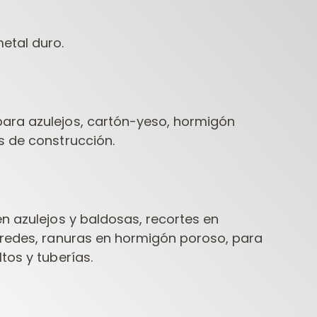
etal duro.
ara azulejos, cartón-yeso, hormigón
s de construcción.
FRESAS
HERRAMIENTAS
HERR
ONTRACTOR PARA
PARA
PARA
FRESADORAS
TALADRADORAS
n azulejos y baldosas, recortes en
aredes, ranuras en hormigón poroso, para
tos y tuberías.