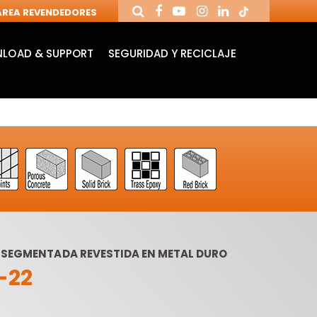
REA REVENDEDORES
LOAD & SUPPORT
SEGURIDAD Y RECICLAJE
A SEGMENTADA REVESTIDA EN METAL DURO
-22
MANDRILES Y
FRESAS DE
BR
HERRAMIENTAS
CUCHILLAS
RA
PARA CNC
REVERSIBLES
TA