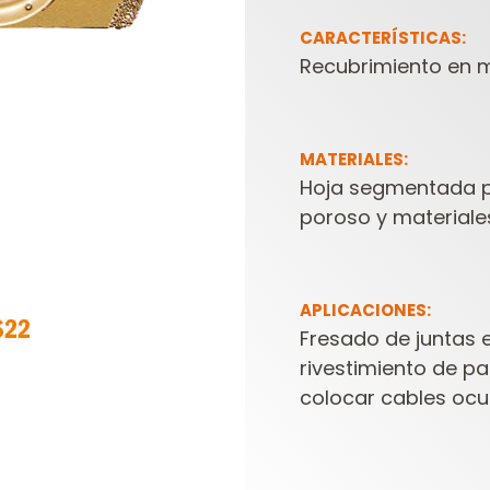
CARACTERÍSTICAS:
Recubrimiento en m
MATERIALES:
Hoja segmentada p
poroso y materiale
CABEZALES
ESTUCHES DE
PORTACUCHILLAS Y
FRESAS PARA
C
CUCHILLAS
FRESADORAS
APLICACIONES:
Fresado de juntas e
rivestimiento de p
colocar cables ocul