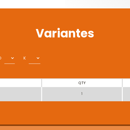
Variantes
D
K
QTY
1