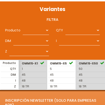
Variantes
FILTRA
Producto
QTY
DIM
I
Z
Producto
OMM15-X1
OMM15-X5
OMM15-X50
QTY
1
5
50
DIM
45
45
45
I
48
48
48
Z
18 TPI
18 TPI
18 TPI
INSCRIPCIÓN NEWSLETTER (SOLO PARA EMPRESAS