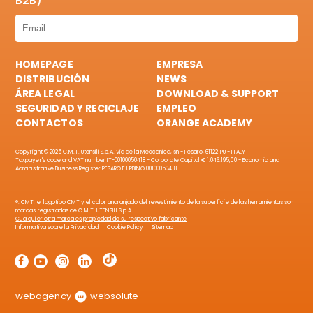
B2B)
HOMEPAGE
EMPRESA
DISTRIBUCIÓN
NEWS
ÁREA LEGAL
DOWNLOAD & SUPPORT
SEGURIDAD Y RECICLAJE
EMPLEO
CONTACTOS
ORANGE ACADEMY
Copyright © 2025 C.M.T. Utensili S.p.A. Via della Meccanica, sn - Pesaro, 61122 PU - ITALY
Taxpayer's code and VAT number IT-00100050418 - Corporate Capital € 1.046.195,00 - Economic and
Administrative Business Register PESARO E URBINO 00100050418
®: CMT, el logotipo CMT y el color anaranjado del revestimiento de la superficie de las herramientas son
marcas registradas de C.M.T. UTENSILI S.p.A.
Cualquier otra marca es propiedad de su respectivo fabricante
Informativa sobre la Privacidad
Cookie Policy
Sitemap
webagency
websolute