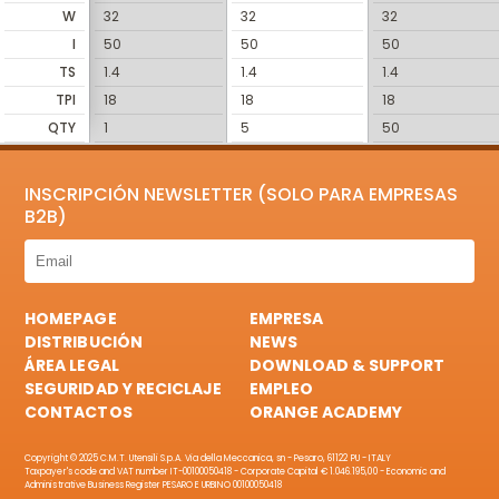
W
32
32
32
I
50
50
50
TS
1.4
1.4
1.4
TPI
18
18
18
QTY
1
5
50
INSCRIPCIÓN NEWSLETTER (SOLO PARA EMPRESAS
B2B)
HOMEPAGE
EMPRESA
DISTRIBUCIÓN
NEWS
ÁREA LEGAL
DOWNLOAD & SUPPORT
SEGURIDAD Y RECICLAJE
EMPLEO
CONTACTOS
ORANGE ACADEMY
Copyright © 2025 C.M.T. Utensili S.p.A. Via della Meccanica, sn - Pesaro, 61122 PU - ITALY
Taxpayer's code and VAT number IT-00100050418 - Corporate Capital € 1.046.195,00 - Economic and
Administrative Business Register PESARO E URBINO 00100050418