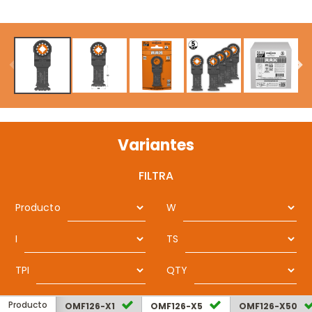
Variantes
FILTRA
Producto
W
I
TS
TPI
QTY
Producto
OMF126-X1
OMF126-X5
OMF126-X50