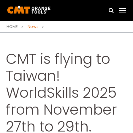
HOME
News
CMT is flying to
Taiwan!
WorldSkills 2025
from November
27th to 29th.