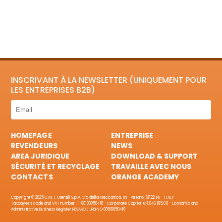
INSCRIVANT À LA NEWSLETTER (UNIQUEMENT POUR
LES ENTREPRISES B2B)
HOMEPAGE
ENTREPRISE
REVENDEURS
NEWS
AREA JURIDIQUE
DOWNLOAD & SUPPORT
SÉCURITÉ ET RECYCLAGE
TRAVAILLE AVEC NOUS
CONTACTS
ORANGE ACADEMY
Copyright © 2025 C.M.T. Utensili S.p.A. Via della Meccanica, sn - Pesaro, 61122 PU - ITALY
Taxpayer's code and VAT number IT-00100050418 - Corporate Capital € 1.046.195,00 - Economic and
Administrative Business Register PESARO E URBINO 00100050418